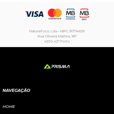
NatureFoco, Lda – NIPC 517714639
Rua Oliveira Martins, 187
4200-427 Porto
NAVEGAÇÃO
HOME