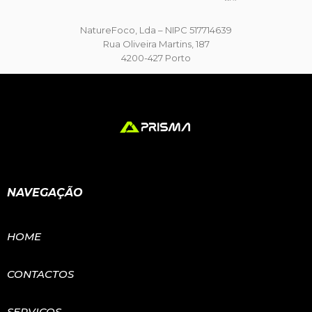
NatureFoco, Lda – NIPC 517714639
Rua Oliveira Martins, 187
4200-427 Porto
NAVEGAÇÃO
HOME
CONTACTOS
SERVIÇOS