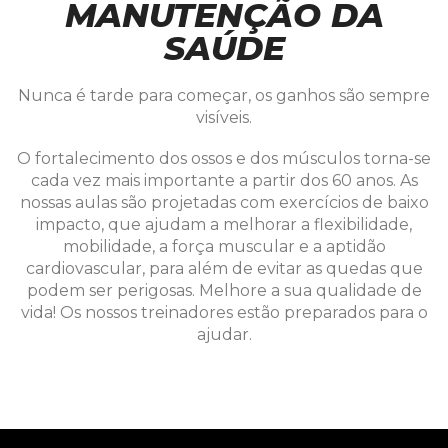
MANUTENÇÃO DA
SAÚDE
Nunca é tarde para começar, os ganhos são sempre
visíveis.
O fortalecimento dos ossos e dos músculos torna-se
cada vez mais importante a partir dos 60 anos. As
nossas aulas são projetadas com exercícios de baixo
impacto, que ajudam a melhorar a flexibilidade,
mobilidade, a força muscular e a aptidão
cardiovascular, para além de evitar as quedas que
podem ser perigosas. Melhore a sua qualidade de
vida! Os nossos treinadores estão preparados para o
ajudar.