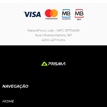
NatureFoco, Lda – NIPC 517714639
Rua Oliveira Martins, 187
4200-427 Porto
NAVEGAÇÃO
HOME