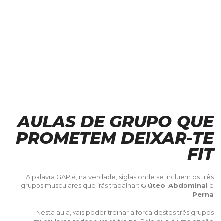
AULAS DE GRUPO QUE
PROMETEM DEIXAR-TE
FIT
A palavra GAP é, na verdade, siglas onde se incluem os três
grupos musculares que irás trabalhar:
Glúteo
;
Abdominal
e
Perna
Nesta aula, vais poder treinar a força destes três grupos